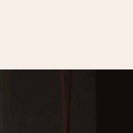
995) 78-78-178
ETDESIGN@INBOX.RU