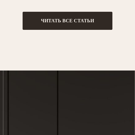
ЧИТАТЬ ВСЕ СТАТЬИ
+7 (
АДРЕС:
Москва
, ул. Долгоруковская, д.15, стр.1, офис 201
ARH
альчик, ул. Нахушева, д.76